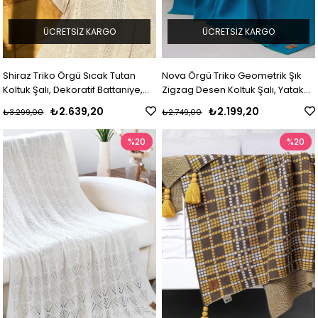
ÜCRETSIZ KARGO
ÜCRETSIZ KARGO
Shiraz Triko Örgü Sıcak Tutan
Nova Örgü Triko Geometrik Şık
Koltuk Şalı, Dekoratif Battaniye,
Zigzag Desen Koltuk Şalı, Yatak
Yatak Örtüsü
Örtüsü ve Evde Kullanılabilir
₺2.639,20
₺2.199,20
₺3.299,00
₺2.749,00
Battaniye
%20
%20