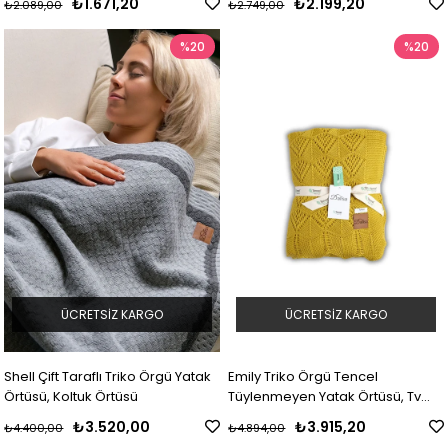
₺1.671,20
₺2.199,20
₺2.089,00
₺2.749,00
%20
%20
ÜCRETSIZ KARGO
ÜCRETSIZ KARGO
Shell Çift Taraflı Triko Örgü Yatak
Emily Triko Örgü Tencel
Örtüsü, Koltuk Örtüsü
Tüylenmeyen Yatak Örtüsü, Tv
Battaniyesi
₺3.520,00
₺3.915,20
₺4.400,00
₺4.894,00