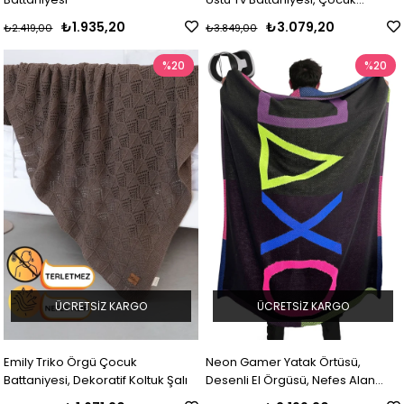
Battaniyesi
₺1.935,20
₺3.079,20
₺2.419,00
₺3.849,00
%20
%20
ÜCRETSIZ KARGO
ÜCRETSIZ KARGO
Emily Triko Örgü Çocuk
Neon Gamer Yatak Örtüsü,
Battaniyesi, Dekoratif Koltuk Şalı
Desenli El Örgüsü, Nefes Alan
Triko Battaniye