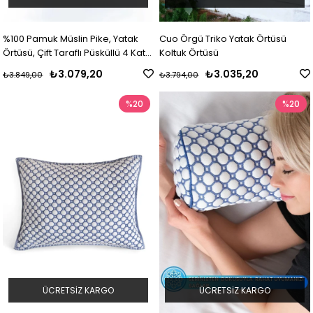
%100 Pamuk Müslin Pike, Yatak
Cuo Örgü Triko Yatak Örtüsü
Örtüsü, Çift Taraflı Püsküllü 4 Kat
Koltuk Örtüsü
Müslin Örtü
₺3.079,20
₺3.035,20
₺3.849,00
₺3.794,00
%20
%20
ÜCRETSIZ KARGO
ÜCRETSIZ KARGO