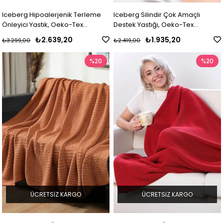
Iceberg Hipoalerjenik Terleme
Iceberg Silindir Çok Amaçlı
Önleyici Yastık, Oeko-Tex
Destek Yastığı, Oeko-Tex
Sertifikalı Yüksek Teknolojili Yastık
Sertifikalı Silindir Yastık, Boyun
₺2.639,20
₺1.935,20
₺3.299,00
₺2.419,00
Rulosu
%20
%20
ÜCRETSIZ KARGO
ÜCRETSIZ KARGO