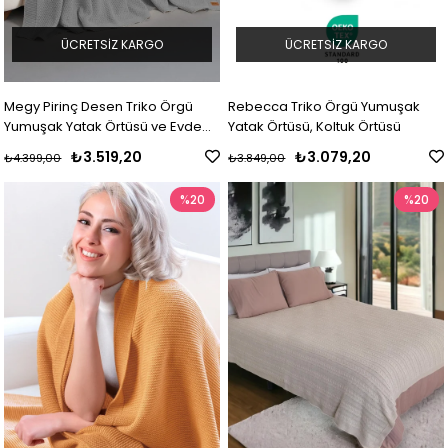
ÜCRETSIZ KARGO
ÜCRETSIZ KARGO
Megy Pirinç Desen Triko Örgü
Rebecca Triko Örgü Yumuşak
Yumuşak Yatak Örtüsü ve Evde
Yatak Örtüsü, Koltuk Örtüsü
Kullanılabilir Battaniye
₺3.519,20
₺3.079,20
₺4.399,00
₺3.849,00
%20
%20