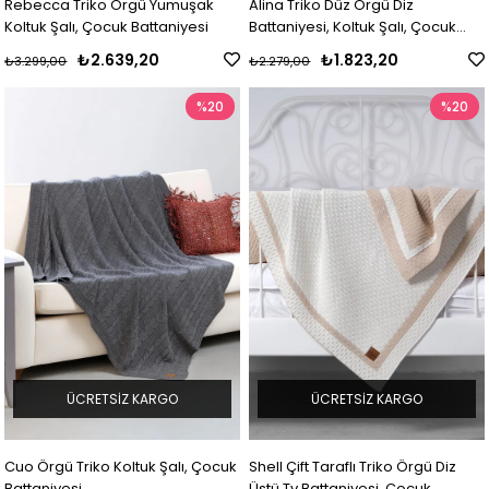
Rebecca Triko Örgü Yumuşak
Alina Triko Düz Örgü Diz
Koltuk Şalı, Çocuk Battaniyesi
Battaniyesi, Koltuk Şalı, Çocuk
Battaniyesi
₺2.639,20
₺1.823,20
₺3.299,00
₺2.279,00
%20
%20
ÜCRETSIZ KARGO
ÜCRETSIZ KARGO
Cuo Örgü Triko Koltuk Şalı, Çocuk
Shell Çift Taraflı Triko Örgü Diz
Battaniyesi
Üstü Tv Battaniyesi, Çocuk