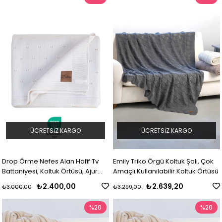
ÜCRETSIZ KARGO
ÜCRETSIZ KARGO
Drop Örme Nefes Alan Hafif Tv
Emily Triko Örgü Koltuk Şalı, Çok
Battaniyesi, Koltuk Örtüsü, Ajur
Amaçlı Kullanılabilir Koltuk Örtüsü
Desen
₺2.400,00
₺2.639,20
₺3.000,00
₺3.299,00
%20
%20