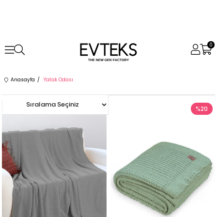
0
Anasayfa
Yatak Odası
%20
%20