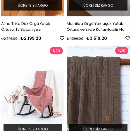
ÜCRETSIZ KARGO
ÜCRETSIZ KARGO
Alina Triko Düz Örgü Yatak
Mathilda Örgü Yumuşak Yatak
Örtüsü, Tv Battaniyesi
Örtüsü ve Evde Kullanılabilir Hafif
Battaniye
₺2.199,20
₺3.519,20
₺2.749,00
₺4.399,00
%20
%20
ÜCRETSIZ KARGO
ÜCRETSIZ KARGO