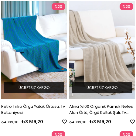
%20
%20
ÜCRETSIZ KARGO
ÜCRETSIZ KARGO
Retro Triko Örgü Yatak Örtüsü, Tv
Alina %100 Organik Pamuk Nefes
Battaniyesi
Alan Örtü, Örgü Koltuk Şalı, Tv
Battaniyesi
₺3.519,20
₺3.519,20
₺4.399,00
₺4.399,00
%20
%20