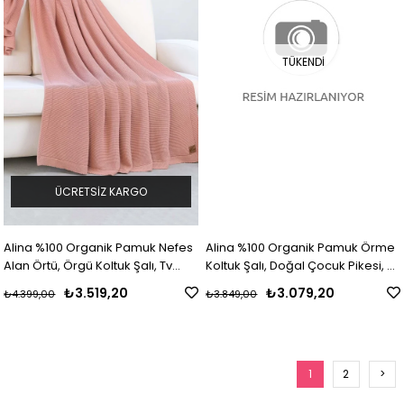
TÜKENDI
ÜCRETSIZ KARGO
Alina %100 Organik Pamuk Nefes
Alina %100 Organik Pamuk Örme
Alan Örtü, Örgü Koltuk Şalı, Tv
Koltuk Şalı, Doğal Çocuk Pikesi, Tv
Battaniyesi
Battaniyesi
₺3.519,20
₺3.079,20
₺4.399,00
₺3.849,00
1
2
>